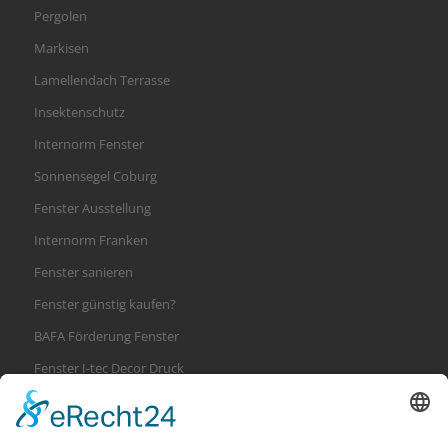
Pergolen
Markisen
Lamellendach Terrasse
Insektenschutz
Internorm Fenster
Sonnensegel Coburg
Fenster Ausstellung
Internorm Franken
Fenster sanieren
Fenster günstig kaufen?
BAFA Förderung Fenster
Fenster I-tec Decor Druck
Internorm i-tec secure Verriegelung