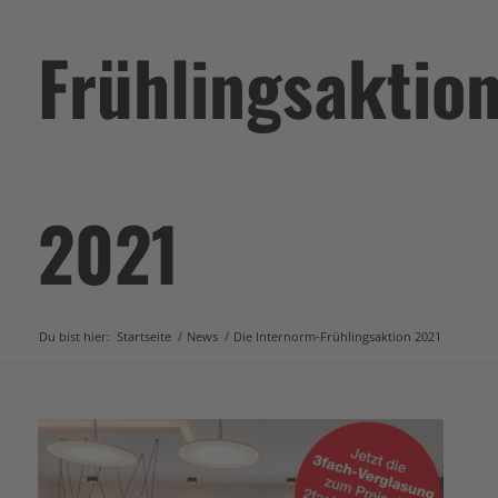
Frühlingsaktio
2021
Du bist hier:
Startseite
/
News
/
Die Internorm-Frühlingsaktion 2021