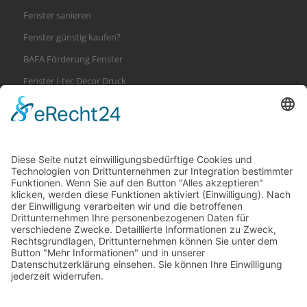
Fenster sanieren
Fenster günstig kaufen?
BAFA Förderung Fenster
Fenster I-tec Decor Druck
Internorm i-tec secure Verriegelung
Suche
Datenschutz
Consent-Einstellungen