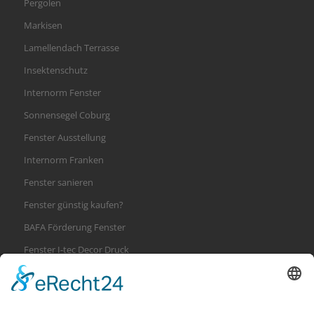
Pergolen
Markisen
Lamellendach Terrasse
Insektenschutz
Internorm Fenster
Sonnensegel Coburg
Fenster Ausstellung
Internorm Franken
Fenster sanieren
Fenster günstig kaufen?
BAFA Förderung Fenster
Fenster I-tec Decor Druck
Internorm i-tec secure Verriegelung