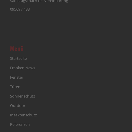
Samstags: nach tel. Vereinbarung
09569 / 433
Menü
Startseite
Franken News
Fenster
Türen
Sonnenschutz
Outdoor
Insektenschutz
Referenzen